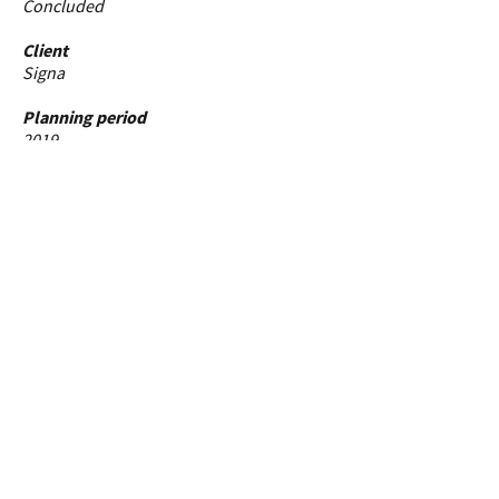
Concluded
Client
Signa
Planning period
2019
Building data
Gross floor area: 72,000 m²
Split into uses
Retail: 32,000 m²
Hotel: 15,000 m²
Car park & building services: 25,000 m²
Services
Technical and legal advice on design
Cost calculation
Team
Project team: Patrick Olczykowski,
Wolfgang Ruthensteiner, Thomas Schwed