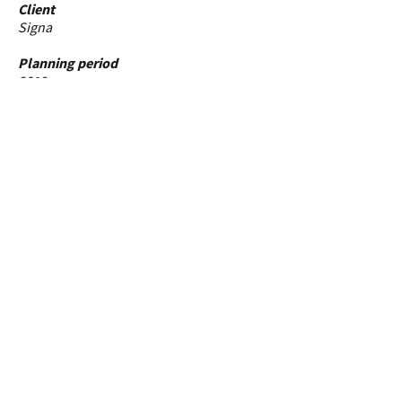
Client
Signa
Planning period
2019
Building data
Gross floor area: 72,000 m²
Split into uses
Retail: 32,000 m²
Hotel: 15,000 m²
Car park & building services: 25,000 m²
Services
Technical and legal advice on design
Cost calculation
Team
Project team: Patrick Olczykowski,
Wolfgang Ruthensteiner, Thomas Schwed