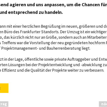
end agieren und uns anpassen, um die Chancen fü
und entsprechend zu handeln.
ann mit einer herzlichen Begrüßung im neuen, größeren und 
 Büro des Frankfurter Standorts. Der Umzug ist ein wichtiger 
o, das kürzlich nicht nur an Größe, sondern auch an Mitarbeite
es Treffens war die Vorstellung der neu gegründeten hochfor
f Projektmanagement- und Bauherrenberatung liegt.
tzt in der Lage, öffentliche sowie private Auftraggeber und Entw
ten Lösungen bei der Projektentwicklung und -abwicklung zu
e Effizienz und die Qualität der Projekte weiter zu verbessern.
t
trag
nä