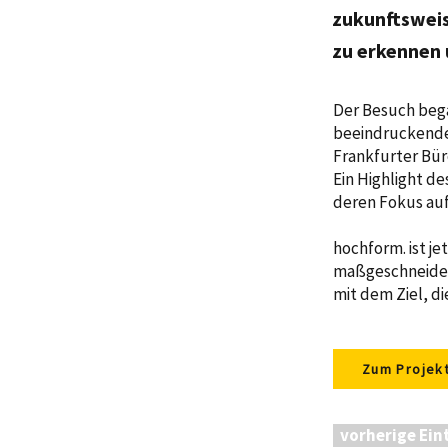
zukunftsweis
zu erkennen 
Der Besuch beg
beeindruckenden
Frankfurter Bür
Ein Highlight d
deren Fokus au
hochform. ist je
maßgeschneider
mit dem Ziel, di
Zum Projek
vorherige Ein