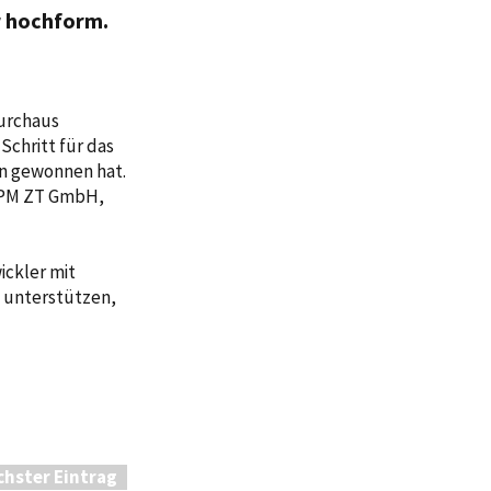
r hochform.
durchaus
Schritt für das
rn gewonnen hat.
m PM ZT GmbH,
ickler mit
 unterstützen,
chster Eintrag