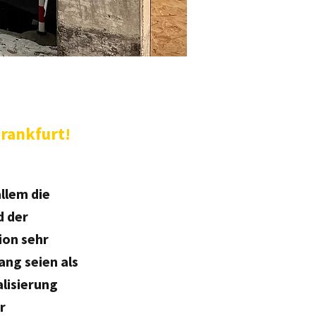
Frankfurt!
llem die
d der
ion sehr
ng seien als
alisierung
r