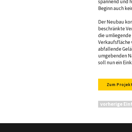
spannend und h
Beginn auch ke
Der Neubau kon
beschränkte Ver
die umliegende 
Verkaufsfläche 
abfallende Gelän
umgebenden Nat
soll nun ein Ei
Zum Projek
vorherige Ein