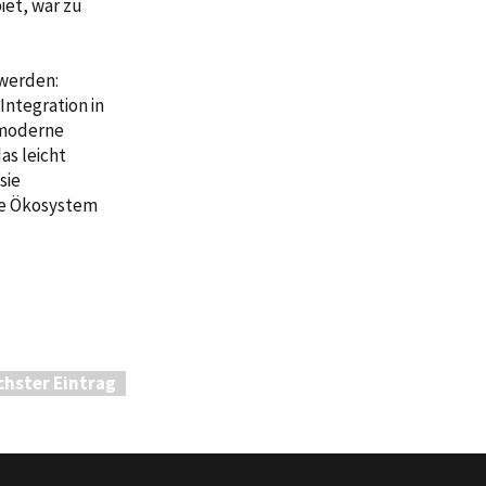
et, war zu
 werden:
Integration in
 moderne
as leicht
sie
de Ökosystem
chster Eintrag