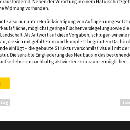
erausfordernd. Neben der Verortung in einem Naturschutzgebi
ine Widmung vorhanden.
nte also nur unter Berücksichtigung von Auflagen umgesetzt
kaufsfläche, möglichst geringe Flächenversiegelung sowie die 
Landschaft. Als Antwort auf diese Vorgaben, schlugen wir eine
vor, die sich mit gefaltetem und komplett begrüntem Dach in d
de einfügt – die gebaute Struktur verschmilzt visuell mit der 
ur. Die sensible Eingliederung des Neubaus in das bestehen
nkaufserlebnis im nachhaltig aktivierten Grünraum ermöglichen.
t
trag
nä