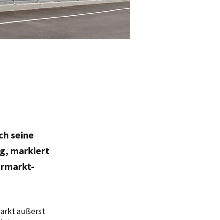
ch seine
ng, markiert
ermarkt-
Markt äußerst