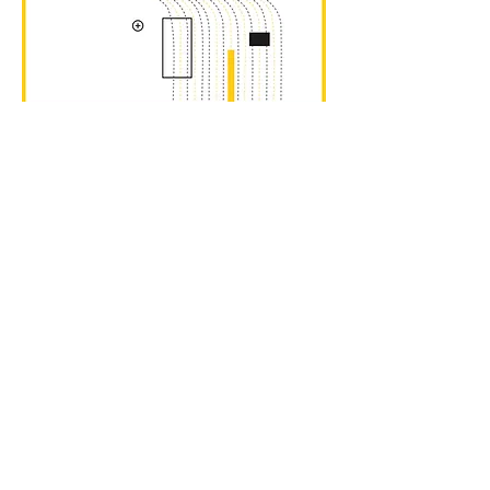
praktikant*in.
Wir sind hochform. Zur Verstärkung
unseres Teams suchen wir ab sofort
oder nach Vereinbarung eine/n
Praktikanten/in für eine Dauer von
min. 6 Monaten. Wir suchen einen
kreativen, engagierten Kopf, der sich
für Architektur begeistert und unsere
Teams im Rahmen eines Praktikums
unterstützen möchte.
Wir bieten ein junges, kreatives,
facettenreiches und sympathisches