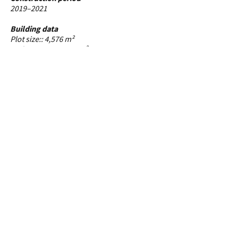
2019–2021
Building data
Plot size:: 4,576 m²
Built-up area: 3,286 m²
Building volume: 98,977 m³
Gross floor area: 28,572 m²
Certificates
Gold DGNB (German Society for
Sustainable Building)
Services
Developed design
Approval planning
Implementation planning
Awarding of contracts
(LPH 2–LPH 8)
Team
Project directors: Thomas Schwed,
Damian Witt