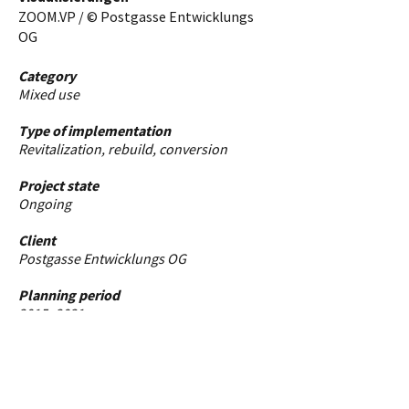
ZOOM.VP / © Postgasse Entwicklungs
OG
Category
Mixed use
Type of implementation
Revitalization, rebuild, conversion
Project state
Ongoing
Client
Postgasse Entwicklungs OG
Planning period
2015–2021
Construction period
Since 2018
Building data