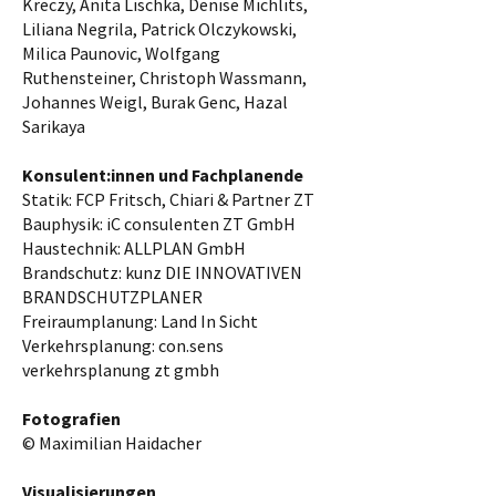
Kreczy, Anita Lischka, Denise Michlits,
Liliana Negrila, Patrick Olczykowski,
Milica Paunovic, Wolfgang
Ruthensteiner, Christoph Wassmann,
Johannes Weigl, Burak Genc, Hazal
Sarikaya
Konsulent:innen und Fachplanende
Statik: FCP Fritsch, Chiari & Partner ZT
Bauphysik: iC consulenten ZT GmbH
Haustechnik: ALLPLAN GmbH
Brandschutz: kunz DIE INNOVATIVEN
BRANDSCHUTZPLANER
Freiraumplanung: Land In Sicht
Verkehrsplanung: con.sens
verkehrsplanung zt gmbh
Fotografien
© Maximilian Haidacher
Visualisierungen