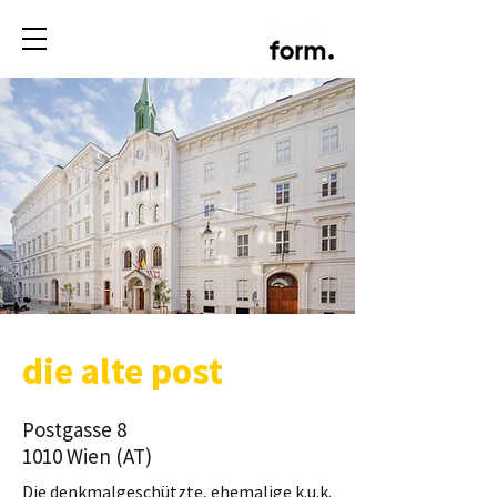
die alte post
Postgasse 8
1010 Wien (AT)
Die denkmalgeschützte, ehemalige k.u.k.